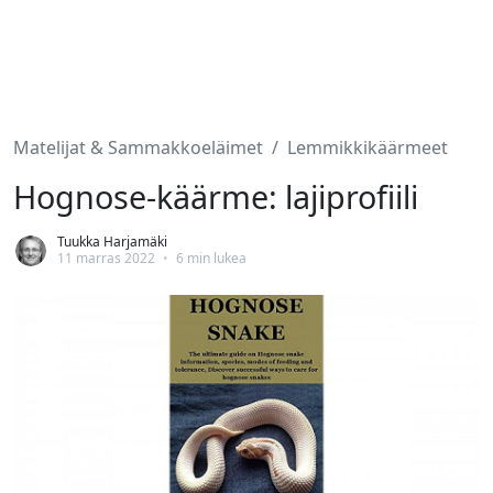
Matelijat & Sammakkoeläimet
Lemmikkikäärmeet
Hognose-käärme: lajiprofiili
Tuukka Harjamäki
11 marras 2022
•
6 min lukea