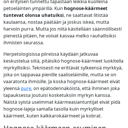
on erityisen tunnettu tapastaan leikkiä kuolleina
petoeläinten ympärillä. Kun
hognose-käärmeet
tuntevat olonsa uhatuiksi
, ne saattavat litistää
kaulaansa, nostaa päätään ja joskus iskeä, mutta
harvoin purra. Mutta jos niitä käsitellään säännöllisesti
pienestä pitäen, he voivat kasvaa melko rauhallisiksi
ihmisten seurassa.
Herpetologisissa piireissä käydään jatkuvaa
keskustelua siitä, pitäisikö hognose-käärmeet luokitella
myrkyllisiksi. Teknisesti ne erittävät sylkeensä myrkkyä,
joka on tappavaa pienille saaliseläimille, mutta se on
vaaratonta ihmisille. Ja koska hognose-käärmeet eivät
yleensä
pure
, on epätodennäköistä, että ihminen joka
tapauksessa joutuisi kosketuksiin myrkyn kanssa.
Näistä syistä useimmat käärmeasiantuntijat eivät pidä
hognose-lajeja samalla tasolla kuin myrkylliset
käärmeet, kuten kalkkarokäärmeet ja kobrat.