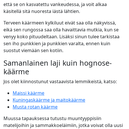
että se on kasvatettu vankeudessa, ja voit alkaa
käsitellä sitä nuoresta iästä lähtien.
Terveen käärmeen kylkiluut eivät saa olla näkyvissä,
eikä sen rungossa saa olla havaittavia mutkia, kun se
venyy koko pituudeltaan. Lisäksi sinun tulee tarkistaa
sen iho punkkien ja punkkien varalta, ennen kuin
suostut viemään sen kotiin.
Samanlainen laji kuin hognose-
käärme
Jos olet kiinnostunut vastaavista lemmikeistä, katso:
Maissi käärme
Kuningaskäärme ja maitokäärme
Musta rotan käärme
Muussa tapauksessa tutustu muuntyyppisiin
matelijoihin ja sammakkoeläimiin, jotka voivat olla uusi