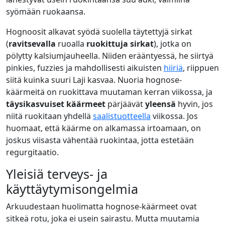
syömään ruokaansa.
Hognoosit alkavat syödä suolella täytettyjä sirkat
(
ravitsevalla
ruoalla
ruokittuja sirkat
), jotka on
pölytty kalsiumjauheella. Niiden erääntyessä, he siirtyä
pinkies, fuzzies ja mahdollisesti aikuisten
hiiriä
, riippuen
siitä kuinka suuri Laji kasvaa. Nuoria hognose-
käärmeitä on ruokittava muutaman kerran viikossa, ja
täysikasvuiset käärmeet
pärjäävät
yleensä
hyvin, jos
niitä ruokitaan yhdellä
saalistuotteella
viikossa. Jos
huomaat, että käärme on alkamassa irtoamaan, on
joskus viisasta vähentää ruokintaa, jotta estetään
regurgitaatio.
Yleisiä terveys- ja
käyttäytymisongelmia
Arkuudestaan huolimatta hognose-käärmeet ovat
sitkeä rotu, joka ei usein sairastu. Mutta muutamia