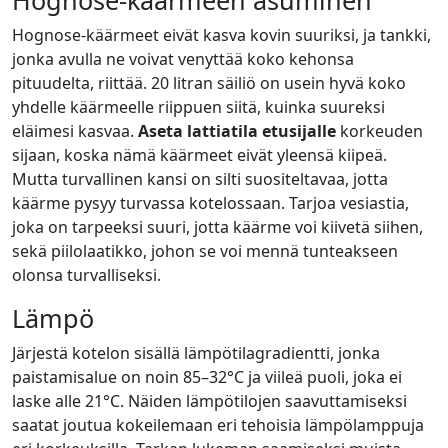
Hognose-käärmeen asuminen
Hognose-käärmeet eivät kasva kovin suuriksi, ja tankki,
jonka avulla ne voivat venyttää koko kehonsa
pituudelta, riittää. 20 litran säiliö on usein hyvä koko
yhdelle käärmeelle riippuen siitä, kuinka suureksi
eläimesi kasvaa.
Aseta lattiatila etusijalle
korkeuden
sijaan, koska nämä käärmeet eivät yleensä kiipeä.
Mutta turvallinen kansi on silti suositeltavaa, jotta
käärme pysyy turvassa kotelossaan. Tarjoa vesiastia,
joka on tarpeeksi suuri, jotta käärme voi kiivetä siihen,
sekä piilolaatikko, johon se voi mennä tunteakseen
olonsa turvalliseksi.
Lämpö
Järjestä kotelon sisällä lämpötilagradientti, jonka
paistamisalue on noin 85–32°C ja viileä puoli, joka ei
laske alle 21°C. Näiden lämpötilojen saavuttamiseksi
saatat joutua kokeilemaan eri tehoisia lämpölamppuja