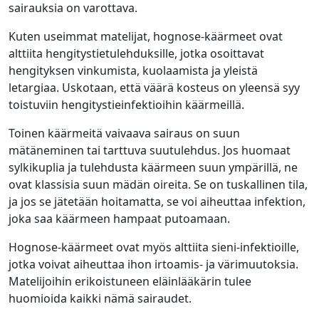
sairauksia on varottava.
Kuten useimmat matelijat, hognose-käärmeet ovat
alttiita hengitystietulehduksille, jotka osoittavat
hengityksen vinkumista, kuolaamista ja yleistä
letargiaa. Uskotaan, että väärä kosteus on yleensä syy
toistuviin hengitystieinfektioihin käärmeillä.
Toinen käärmeitä vaivaava sairaus on suun
mätäneminen tai tarttuva suutulehdus. Jos huomaat
sylkikuplia ja tulehdusta käärmeen suun ympärillä, ne
ovat klassisia suun mädän oireita. Se on tuskallinen tila,
ja jos se jätetään hoitamatta, se voi aiheuttaa infektion,
joka saa käärmeen hampaat putoamaan.
Hognose-käärmeet ovat myös alttiita sieni-infektioille,
jotka voivat aiheuttaa ihon irtoamis- ja värimuutoksia.
Matelijoihin erikoistuneen eläinlääkärin tulee
huomioida kaikki nämä sairaudet.