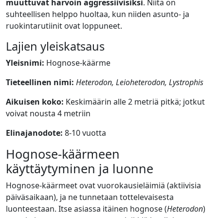
muuttuvat harvoin aggressiivisiksi
. Niitä on
suhteellisen helppo huoltaa, kun niiden asunto- ja
ruokintarutiinit ovat loppuneet.
Lajien yleiskatsaus
Yleisnimi:
Hognose-käärme
Tieteellinen nimi:
Heterodon, Leioheterodon, Lystrophis
Aikuisen koko:
Keskimäärin alle 2 metriä pitkä; jotkut
voivat nousta 4 metriin
Elinajanodote:
8-10 vuotta
Hognose-käärmeen
käyttäytyminen ja luonne
Hognose-käärmeet ovat vuorokausieläimiä (aktiivisia
päiväsaikaan), ja ne tunnetaan tottelevaisesta
luonteestaan. Itse asiassa itäinen hognose (
Heterodon
)