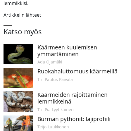
lemmikkisi.
Artikkelin lähteet
Katso myös
Käärmeen kuulemisen
ymmärtäminen
Ada Ojamäki
Ruokahaluttomuus käärmeillä
Tri. Paulus Päivälä
Käärmeiden rajoittaminen
lemmikkeinä
Tri. Pia Lyytikäinen
Burman pythonit: lajiprofiili
Teijo Luukkonen