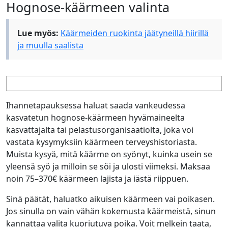
Hognose-käärmeen valinta
Lue myös:
Käärmeiden ruokinta jäätyneillä hiirillä
ja muulla saalista
Ihannetapauksessa haluat saada vankeudessa
kasvatetun hognose-käärmeen hyvämaineelta
kasvattajalta tai pelastusorganisaatiolta, joka voi
vastata kysymyksiin käärmeen terveyshistoriasta.
Muista kysyä, mitä käärme on syönyt, kuinka usein se
yleensä syö ja milloin se söi ja ulosti viimeksi. Maksaa
noin 75–370€ käärmeen lajista ja iästä riippuen.
Sinä päätät, haluatko aikuisen käärmeen vai poikasen.
Jos sinulla on vain vähän kokemusta käärmeistä, sinun
kannattaa valita kuoriutuva poika. Voit melkein taata,