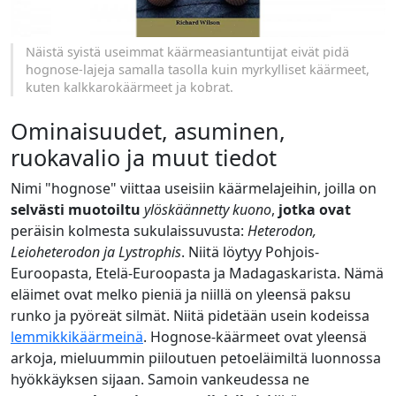
Näistä syistä useimmat käärmeasiantuntijat eivät pidä
hognose-lajeja samalla tasolla kuin myrkylliset käärmeet,
kuten kalkkarokäärmeet ja kobrat.
Ominaisuudet, asuminen,
ruokavalio ja muut tiedot
Nimi "hognose" viittaa useisiin käärmelajeihin, joilla on
selvästi muotoiltu
ylöskäännetty kuono
,
jotka ovat
peräisin kolmesta sukulaissuvusta:
Heterodon,
Leioheterodon ja Lystrophis
. Niitä löytyy Pohjois-
Euroopasta, Etelä-Euroopasta ja Madagaskarista. Nämä
eläimet ovat melko pieniä ja niillä on yleensä paksu
runko ja pyöreät silmät. Niitä pidetään usein kodeissa
lemmikkikäärmeinä
. Hognose-käärmeet ovat yleensä
arkoja, mieluummin piiloutuen petoeläimiltä luonnossa
hyökkäyksen sijaan. Samoin vankeudessa ne