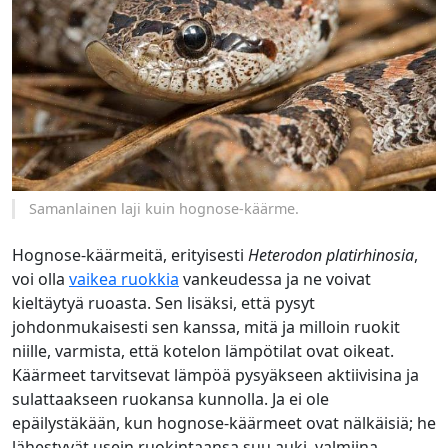
Samanlainen laji kuin hognose-käärme.
Hognose-käärmeitä, erityisesti
Heterodon platirhinosia
,
voi olla
vaikea ruokkia
vankeudessa ja ne voivat
kieltäytyä ruoasta. Sen lisäksi, että pysyt
johdonmukaisesti sen kanssa, mitä ja milloin ruokit
niille, varmista, että kotelon lämpötilat ovat oikeat.
Käärmeet tarvitsevat lämpöä pysyäkseen aktiivisina ja
sulattaakseen ruokansa kunnolla. Ja ei ole
epäilystäkään, kun hognose-käärmeet ovat nälkäisiä; he
lähestyvät usein ruokintaansa suu auki, valmiina