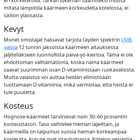
eri korkeuksilla. Tarkan lukeman saamiseksi muista
mitata lämpötila käärmeen korkeudelta kotelossa, ei
säiliön yläosasta.
Kevyt
Monet omistajat haluavat tarjota täyden spektrin
UVB-
valoja
12 tunnin jaksoissa käärmeen aitauksessa
jäljitelläkseen luonnollista päivä-yö-kiertoa. Tämä ei ole
ehdottoman välttämätöntä, koska nämä käärmeet
saavat suurimman osan D-vitamiinistaan ruokavaliosta.
Mutta valaistus voi auttaa heidän elimistöään
tuottamaan D-vitamiinia, mikä varmistaa, että heistä ei
tule puutetta.
Kosteus
Hognose-käärmeet tarvitsevat noin 30–60 prosentin
kosteustason. Taso vaihtelee hieman lajeittain, ja
käärmeillä on taipumus suosia hieman korkeampaa
kosteutta, kun ne ovat irtautumassa. Kotelon vesiastia