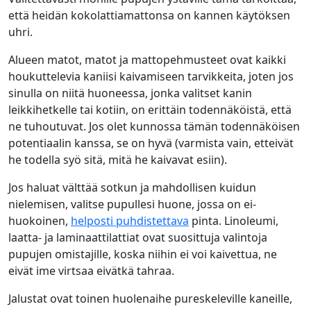
että heidän kokolattiamattonsa on kannen käytöksen
uhri.
Alueen matot, matot ja mattopehmusteet ovat kaikki
houkuttelevia kaniisi kaivamiseen tarvikkeita, joten jos
sinulla on niitä huoneessa, jonka valitset kanin
leikkihetkelle tai kotiin, on erittäin todennäköistä, että
ne tuhoutuvat. Jos olet kunnossa tämän todennäköisen
potentiaalin kanssa, se on hyvä (varmista vain, etteivät
he todella syö sitä, mitä he kaivavat esiin).
Jos haluat välttää sotkun ja mahdollisen kuidun
nielemisen, valitse pupullesi huone, jossa on ei-
huokoinen,
helposti puhdistettava
pinta. Linoleumi,
laatta- ja laminaattilattiat ovat suosittuja valintoja
pupujen omistajille, koska niihin ei voi kaivettua, ne
eivät ime virtsaa eivätkä tahraa.
Jalustat ovat toinen huolenaihe pureskeleville kaneille,