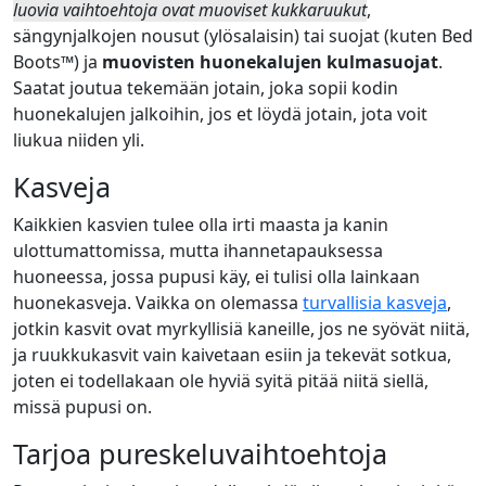
luovia vaihtoehtoja ovat muoviset kukkaruukut
,
sängynjalkojen nousut (ylösalaisin) tai suojat (kuten Bed
Boots™) ja
muovisten huonekalujen kulmasuojat
.
Saatat joutua tekemään jotain, joka sopii kodin
huonekalujen jalkoihin, jos et löydä jotain, jota voit
liukua niiden yli.
Kasveja
Kaikkien kasvien tulee olla irti maasta ja kanin
ulottumattomissa, mutta ihannetapauksessa
huoneessa, jossa pupusi käy, ei tulisi olla lainkaan
huonekasveja. Vaikka on olemassa
turvallisia kasveja
,
jotkin kasvit ovat myrkyllisiä kaneille, jos ne syövät niitä,
ja ruukkukasvit vain kaivetaan esiin ja tekevät sotkua,
joten ei todellakaan ole hyviä syitä pitää niitä siellä,
missä pupusi on.
Tarjoa pureskeluvaihtoehtoja