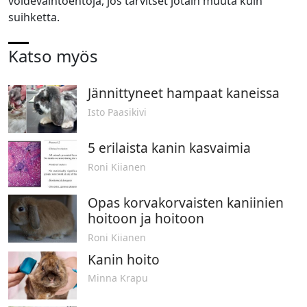
voidevaihtoehtoja, jos tarvitset jotain muuta kuin
suihketta.
Katso myös
Jännittyneet hampaat kaneissa
Isto Paasikivi
5 erilaista kanin kasvaimia
Roni Kiianen
Opas korvakorvaisten kaniinien
hoitoon ja hoitoon
Roni Kiianen
Kanin hoito
Minna Krapu