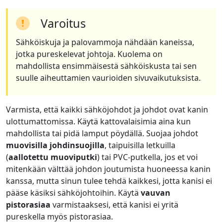
Varoitus
Sähköiskuja ja palovammoja nähdään kaneissa,
jotka pureskelevat johtoja. Kuolema on
mahdollista ensimmäisestä sähköiskusta tai sen
suulle aiheuttamien vaurioiden sivuvaikutuksista.
Varmista, että kaikki sähköjohdot ja johdot ovat kanin
ulottumattomissa. Käytä kattovalaisimia aina kun
mahdollista tai pidä lamput pöydällä. Suojaa johdot
muovisilla johdinsuojilla
, taipuisilla letkuilla
(
aallotettu muoviputki
) tai PVC-putkella, jos et voi
mitenkään välttää johdon joutumista huoneessa kanin
kanssa, mutta sinun tulee tehdä kaikkesi, jotta kanisi ei
pääse käsiksi sähköjohtoihin. Käytä
vauvan
pistorasiaa
varmistaaksesi, että kanisi ei yritä
pureskella myös pistorasiaa.