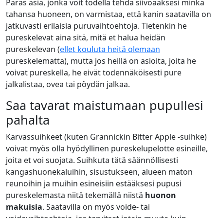
Paras asia, jonka voit todella tehdä siivoaaksesi minkä
tahansa huoneen, on varmistaa, että kanin saatavilla on
jatkuvasti erilaisia puruvaihtoehtoja. Tietenkin he
pureskelevat aina sitä, mitä et halua heidän
pureskelevan (
ellet kouluta heitä olemaan
pureskelematta), mutta jos heillä on asioita, joita he
voivat pureskella, he eivät todennäköisesti pure
jalkalistaa, ovea tai pöydän jalkaa.
Saa tavarat maistumaan pupullesi
pahalta
Karvassuihkeet (kuten Grannickin Bitter Apple -suihke)
voivat myös olla hyödyllinen pureskelupelotte esineille,
joita et voi suojata. Suihkuta tätä säännöllisesti
kangashuonekaluihin, sisustukseen, alueen maton
reunoihin ja muihin esineisiin estääksesi pupusi
pureskelemasta niitä tekemällä niistä
huonon
makuisia
. Saatavilla on myös voide- tai