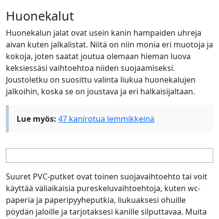
Huonekalut
Huonekalun jalat ovat usein kanin hampaiden uhreja
aivan kuten jalkalistat. Niitä on niin monia eri muotoja ja
kokoja, joten saatat joutua olemaan hieman luova
keksiessäsi vaihtoehtoa niiden suojaamiseksi.
Joustoletku on suosittu valinta liukua huonekalujen
jalkoihin, koska se on joustava ja eri halkaisijaltaan.
Lue myös:
47 kanirotua lemmikkeinä
Suuret PVC-putket ovat toinen suojavaihtoehto tai voit
käyttää väliaikaisia pureskeluvaihtoehtoja, kuten wc-
paperia ja paperipyyheputkia, liukuaksesi ohuille
pöydän jaloille ja tarjotaksesi kanille silputtavaa. Muita