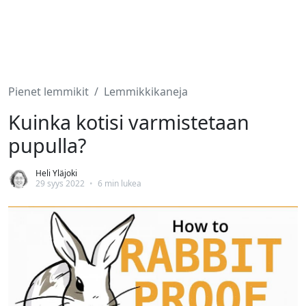
Pienet lemmikit
Lemmikkikaneja
Kuinka kotisi varmistetaan
pupulla?
Heli Yläjoki
29 syys 2022
•
6 min lukea