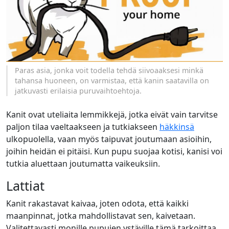
Paras asia, jonka voit todella tehdä siivoaaksesi minkä
tahansa huoneen, on varmistaa, että kanin saatavilla on
jatkuvasti erilaisia puruvaihtoehtoja.
Kanit ovat uteliaita lemmikkejä, jotka eivät vain tarvitse
paljon tilaa vaeltaakseen ja tutkiakseen
häkkinsä
ulkopuolella, vaan myös taipuvat joutumaan asioihin,
joihin heidän ei pitäisi. Kun pupu suojaa kotisi, kanisi voi
tutkia aluettaan joutumatta vaikeuksiin.
Lattiat
Kanit rakastavat kaivaa, joten odota, että kaikki
maanpinnat, jotka mahdollistavat sen, kaivetaan.
Valitettavasti monille pupujen ystäville tämä tarkoittaa,