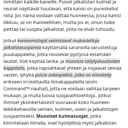
nimittäin kaikille kaneille. Puiset jalkalistan kulmat ja
reunat näyttävät huutavan, että kanisi on pureskellut
niitä. Jos nämä voidaan välttää huoneessa, jossa kanisi
liikkuu, se on ihanteellinen, mutta jos ei, sinun tulee
peittää tai suojata jalkalistat, jotta ne eivät tuhoudu.
Jotkut
kaninomistajat valmistavat mukautettuja
jalkalistasuojaimia
käyttämällä saranoilla varustettuja
puukappaleita, jotka nousevat pystyssä estämään
laudat. Voit käyttää lanka- ja
muovisia säilytyskuutioiden
kappaleita
, jotka napsahtavat yhteen ja nojaavat seinää
vasten, lyhyitä
puisia aidanpätkiä, jotka on kiinnitetty
erikseen irrotettavilla liimakappaleilla (esim.
Command™-nauhat), jotta ne voidaan vaihtaa tarpeen
mukaan, ja muita luovia suojavaihtoehtoja.. Jotkut
ihmiset yksinkertaisesti vuoraavat koko huoneen
leikkikehäosilla seinien, kulmien, ovien ja jalkalistojen
suojaamiseksi.
Muoviset kulmasuojat
, jotka
kiinnitetään liimalla, ovat hyödyllisiä myös jalkalistan