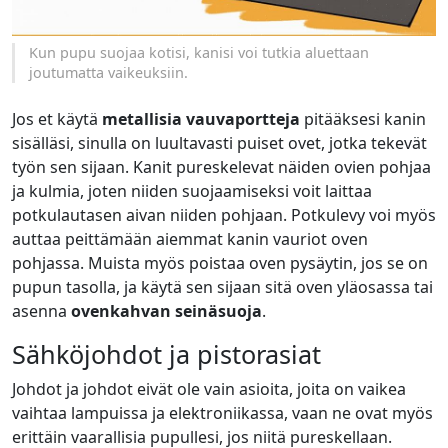
Kun pupu suojaa kotisi, kanisi voi tutkia aluettaan
joutumatta vaikeuksiin.
Jos et käytä
metallisia vauvaportteja
pitääksesi kanin
sisälläsi, sinulla on luultavasti puiset ovet, jotka tekevät
työn sen sijaan. Kanit pureskelevat näiden ovien pohjaa
ja kulmia, joten niiden suojaamiseksi voit laittaa
potkulautasen aivan niiden pohjaan. Potkulevy voi myös
auttaa peittämään aiemmat kanin vauriot oven
pohjassa. Muista myös poistaa oven pysäytin, jos se on
pupun tasolla, ja käytä sen sijaan sitä oven yläosassa tai
asenna
ovenkahvan seinäsuoja
.
Sähköjohdot ja pistorasiat
Johdot ja johdot eivät ole vain asioita, joita on vaikea
vaihtaa lampuissa ja elektroniikassa, vaan ne ovat myös
erittäin vaarallisia pupullesi, jos niitä pureskellaan.