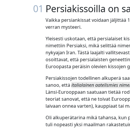
01
Persiakissoilla on 
Vaikka persiankissat voidaan jäljittää 
verran mysteeri.
Yleisesti uskotaan, että persialaiset
nimettiin Persiaksi, mikä selittää nimen
nykyajan Iran. Tästä laajalti vallitse
osoittavat, että persialaisten geneett
Euroopasta peräisin olevien kissojen 
Persiakissojen todellinen alkuperä saa
sanoo, että
italialainen aatelismies nimel
Länsi-Eurooppaan saatuaan tietää rod
teoriat sanovat, että ne toivat Euroop
laivaan onnea varten), kauppiaat tai ma
Oli alkuperätarina mikä tahansa, kun p
tuli nopeasti yksi maailman rakastetu