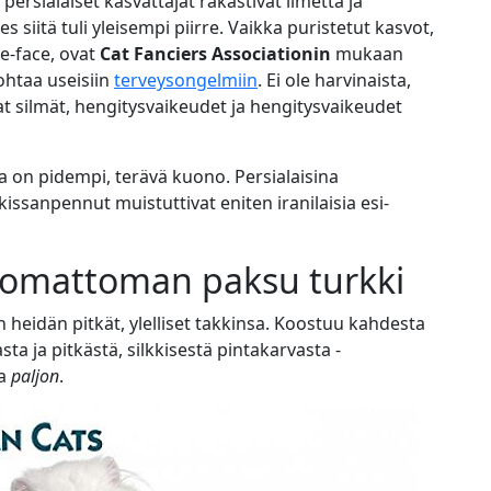
 persialaiset kasvattajat rakastivat ilmettä ja
s siitä tuli yleisempi piirre. Vaikka puristetut kasvot,
ke-face, ovat
Cat Fanciers Associationin
mukaan
ohtaa useisiin
terveysongelmiin
. Ei ole harvinaista,
vat silmät, hengitysvaikeudet ja hengitysvaikeudet
lla on pidempi, terävä kuono. Persialaisina
issanpennut muistuttivat eniten iranilaisia esi-
uskomattoman paksu turkki
heidän pitkät, ylelliset takkinsa. Koostuu kahdesta
a ja pitkästä, silkkisestä pintakarvasta -
ta
paljon
.