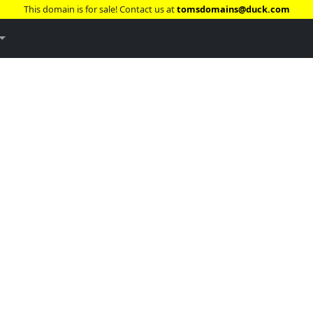
This domain is for sale! Contact us at
tomsdomains@duck.com