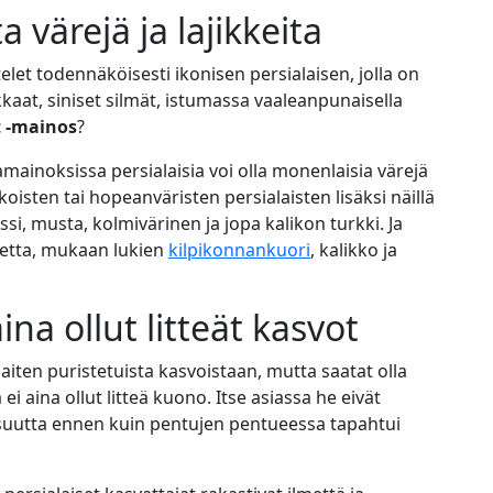
a värejä ja lajikkeita
ttelet todennäköisesti ikonisen persialaisen, jolla on
rkkaat, siniset silmät, istumassa vaaleanpunaisella
t -mainos
?
ainoksissa persialaisia voi olla monenlaisia värejä
oisten tai hopeanväristen persialaisten lisäksi näillä
nssi, musta, kolmivärinen ja jopa kalikon turkki. Ja
iketta, mukaan lukien
kilpikonnankuori
, kalikko ja
aina ollut litteät kasvot
aiten puristetuista kasvoistaan, mutta saatat olla
a ei aina ollut litteä kuono. Itse asiassa he eivät
isuutta ennen kuin pentujen pentueessa tapahtui