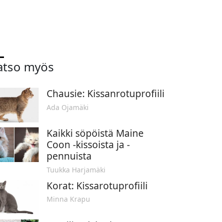
atso myös
Chausie: Kissanrotuprofiili
Ada Ojamäki
Kaikki söpöistä Maine
Coon -kissoista ja -
pennuista
Tuukka Harjamäki
Korat: Kissarotuprofiili
Minna Krapu