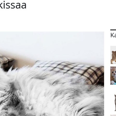
kissaa
K