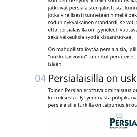
Kun pentue syntyi litteillä kuono-osilla,
jatkoivat persialaisten jalostusta, kunne
jotka virallisesti tunnetaan nimellä pe
rodun nykyaikainen standardi, se voi j
että persialaisilla on kyyneleet, vuota
sekä vaikeuksia syödä kissanruokaa.
On mahdollista löytää persialaisia, joi
"nukkekasvoina" tunnetut perinteiset k
isiään.
04
Persialaisilla on 
Toinen Persian erottuva ominaisuus on 
kerroksesta - lyhyemmästä pohjakarvast
persialaisilla turkilla on taipumus irro