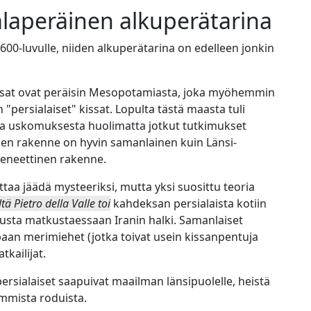
salaperäinen alkuperätarina
1600-luvulle, niiden alkuperätarina on edelleen jonkin
 kissat ovat peräisin Mesopotamiasta, joka myöhemmin
 "persialaiset" kissat. Lopulta tästä maasta tuli
vasta uskomuksesta huolimatta jotkut tutkimukset
inen rakenne on hyvin samanlainen kuin Länsi-
geneettinen rakenne.
ttaa jäädä mysteeriksi, mutta yksi suosittu teoria
tä Pietro della Valle toi
kahdeksan persialaista kotiin
usta matkustaessaan Iranin halki. Samanlaiset
paan merimiehet (jotka toivat usein kissanpentuja
tkailijat.
ersialaiset saapuivat maailman länsipuolelle, heistä
immista roduista.