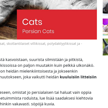
at, skotlantilaiset villikissat, polydaktyylikissat ja -
tä kasvoistaan, suurista silmistään ja pitkistä,
sa kissoissa on paljon muutakin kuin pelkkä ulkonäkö.
jon heidän mielenkiintoisesta ja jokseenkin
muutokseen, joka vaikutti heidän
kuuluisiin litteisiin
eseen, omistat jo persialaisen tai haluat vain oppia
tuimmista roduista, lue lisää saadaksesi kiehtovia
oihinkin vakavasti. söpöjä kuvia.