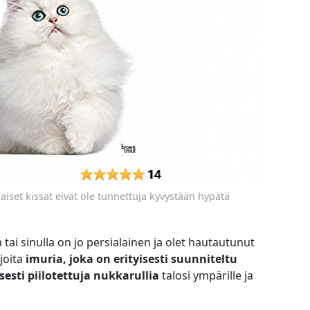
aiset kissat eivät ole tunnettuja kyvystään hypätä
 tai sinulla on jo persialainen ja olet hautautunut
joita
imuria, joka on erityisesti suunniteltu
sesti piilotettuja nukkarullia
talosi ympärille ja