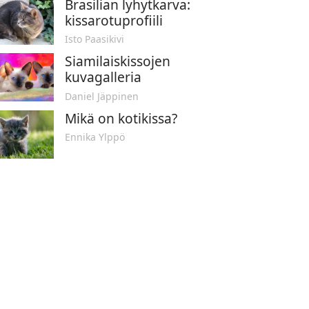
Brasilian lyhytkarva:
kissarotuprofiili
Isto Paasikivi
Siamilaiskissojen
kuvagalleria
Daniel Jäppinen
Mikä on kotikissa?
Ennika Ylppö