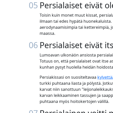
05
Persialaiset eivät o
Toisin kuin monet muut kissat, persial
ilmaan tai edes hypätä huonekaluista. 
aerodynaamisimpia tai kettereimpiä, jot
maassa.
06
Persialaiset eivät it
Lumoavan ulkonäön ansiosta persialaisi
Totuus on, että persialaiset ovat itse 
kunhan pysyt huolella heidän hoidosta
Persiakissasi on suositeltavaa
kylvettä
turkki puhtaana liasta ja pölystä. Jotku
karvat niin sanottuun "leijonaleikkauk
karvan leikkaaminen tassujen ja saapp
puhtaana myös hoitokertojen välillä.