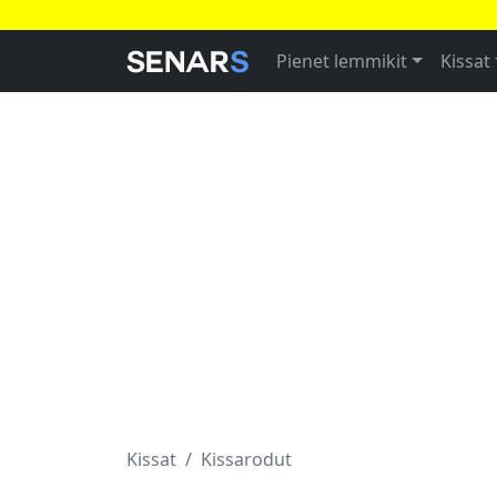
Pienet lemmikit
Kissat
Kissat
Kissarodut