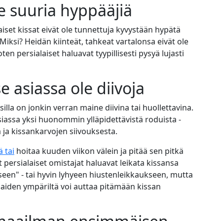
le suuria hyppääjiä
aiset kissat eivät ole tunnettuja kyvystään hypätä
Miksi? Heidän kiinteät, tahkeat vartalonsa eivät ole
en persialaiset haluavat tyypillisesti pysyä lujasti
se asiassa ole diivoja
lla on jonkin verran maine diivina tai huollettavina.
asiassa yksi huonommin ylläpidettävistä roduista -
 ja kissankarvojen siivouksesta.
ä tai
hoitaa kuuden viikon välein ja pitää sen pitkä
t persialaiset omistajat haluavat leikata kissansa
seen" - tai hyvin lyhyeen hiustenleikkaukseen, mutta
aiden ympäriltä voi auttaa pitämään kissan