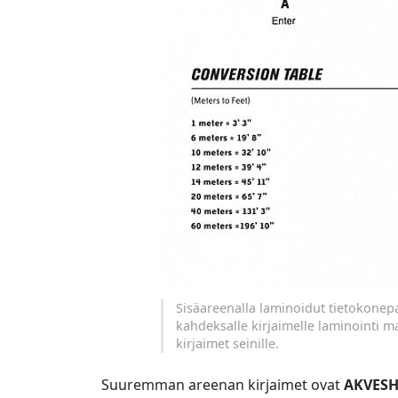
Sisäareenalla laminoidut tietokonepai
kahdeksalle kirjaimelle laminointi ma
kirjaimet seinille.
Suuremman areenan kirjaimet ovat
AKVES