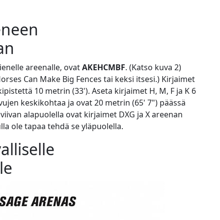
ieneen
an
ienelle areenalle, ovat
AKEHCMBF
. (Katso kuva 2)
orses Can Make Big Fences tai keksi itsesi.) Kirjaimet
istettä 10 metrin (33'). Aseta kirjaimet H, M, F ja K 6
sivujen keskikohtaa ja ovat 20 metrin (65' 7") päässä
viivan alapuolella ovat kirjaimet DXG ja X areenan
ulla ole tapaa tehdä se yläpuolella.
alliselle
le