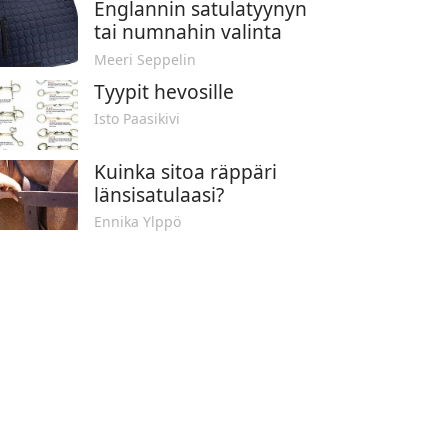
Englannin satulatyynyn
tai numnahin valinta
Meeri Seppelin
Tyypit hevosille
Isto Paasikivi
Kuinka sitoa räppäri
länsisatulaasi?
Ennika Ylppö