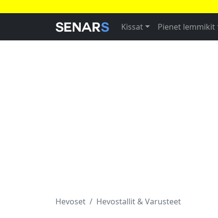
Kissat
Pienet lemmikit
Hevoset
Hevostallit & Varusteet