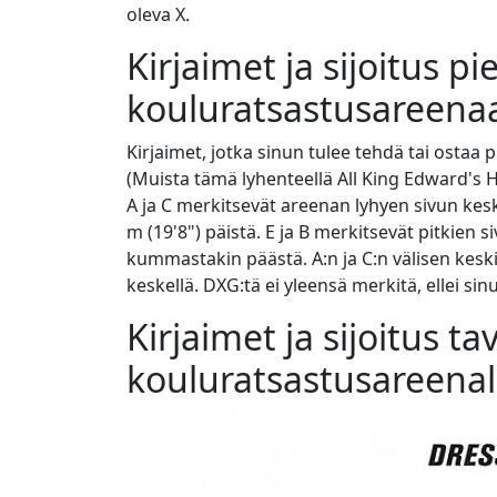
oleva X.
Kirjaimet ja sijoitus p
kouluratsastusareena
Kirjaimet, jotka sinun tulee tehdä tai ostaa p
(Muista tämä lyhenteellä All King Edward's H
A ja C merkitsevät areenan lyhyen sivun keskip
m (19'8") päistä. E ja B merkitsevät pitkien 
kummastakin päästä. A:n ja C:n välisen keski
keskellä. DXG:tä ei yleensä merkitä, ellei sin
Kirjaimet ja sijoitus tav
kouluratsastusareenal