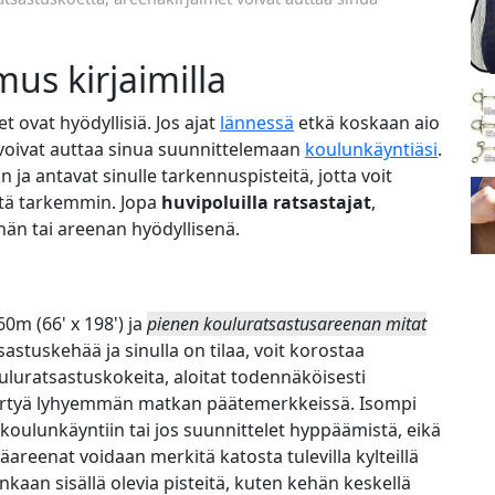
us kirjaimilla
t ovat hyödyllisiä. Jos ajat
lännessä
etkä koskaan aio
 voivat auttaa sinua suunnittelemaan
koulunkäyntiäsi
.
ja antavat sinulle tarkennuspisteitä, jotta voit
itä tarkemmin. Jopa
huvipoluilla ratsastajat
,
hän tai areenan hyödyllisenä.
0m (66' x 198') ja
pienen kouluratsastusareenan mitat
sastuskehää ja sinulla on tilaa, voit korostaa
luratsastuskokeita, aloitat todennäköisesti
siirtyä lyhyemmän matkan päätemerkkeissä. Isompi
oulunkäyntiin tai jos suunnittelet hyppäämistä, eikä
Sisäareenat voidaan merkitä katosta tulevilla kylteillä
enkaan sisällä olevia pisteitä, kuten kehän keskellä