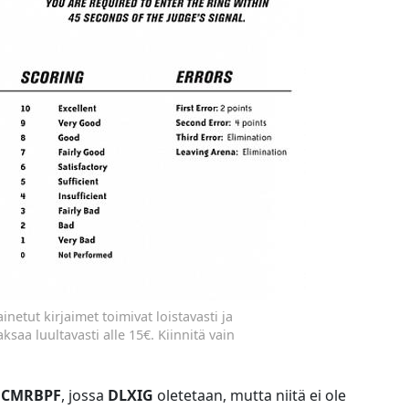
netut kirjaimet toimivat loistavasti ja
ksaa luultavasti alle 15€. Kiinnitä vain
HCMRBPF
, jossa
DLXIG
oletetaan, mutta niitä ei ole