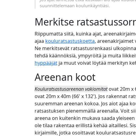
suunnittelemaan koulunkäyntiäsi.
Merkitse ratsastussorm
Riippumatta siitä, kuinka ajat, areenakirjaime
ajaa
kouluratsastuskoetta
, areenakirjaimet
Ne merkitsevät ratsastusrenkaasi ulkopinnan 
tehdä käännöksiä, ympyröitä ja muita liikke
hyppääjät
ja muut voivat löytää merkityn ke
Areenan koot
Kouluratsastusareenan vakiomitat
ovat 20m x 6
ovat 20m x 40m (66' x 132'). Jos rakennat rat
suuremman areenan kokoa. Jos aiot ajaa kou
ratsastuksen pienemmällä areenalla. Voit 
areena on kuitenkin mukava saada yleiseen k
ole tilaa rakentaa erillistä kehää aitaillesi. 
kirjaimille, jotka osoittavat kouluratsastusr