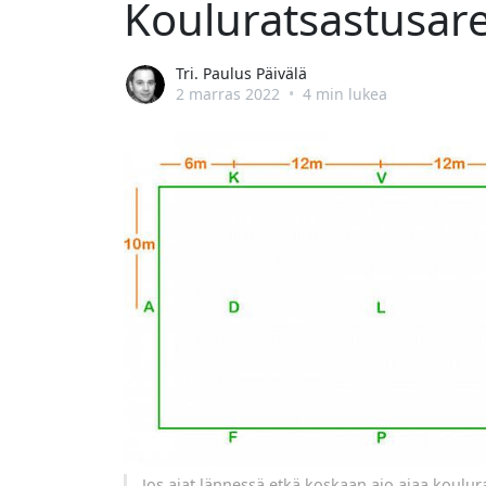
Kouluratsastusare
Tri. Paulus Päivälä
2 marras 2022
•
4 min lukea
Jos ajat lännessä etkä koskaan aio ajaa koulur