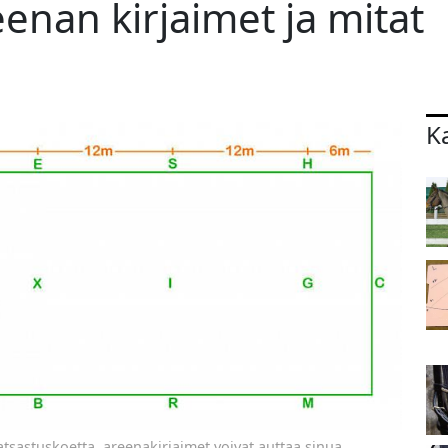
enan kirjaimet ja mitat
K
atsastuskoetta, areenakirjaimet voivat auttaa sinua