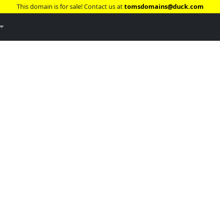
This domain is for sale! Contact us at
tomsdomains@duck.com