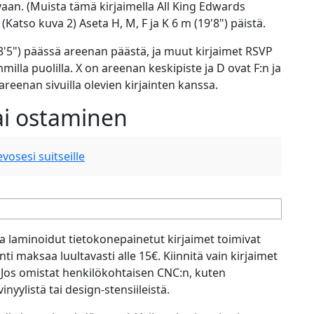
ivaan. (Muista tämä kirjaimella All King Edwards
(Katso kuva 2) Aseta H, M, F ja K 6 m (19'8") päistä.
(98'5") päässä areenan päästä, ja muut kirjaimet RSVP
milla puolilla. X on areenan keskipiste ja D ovat F:n ja
areenan sivuilla olevien kirjainten kanssa.
ai ostaminen
osesi suitseille
alla laminoidut tietokonepainetut kirjaimet toimivat
nti maksaa luultavasti alle 15€. Kiinnitä vain kirjaimet
e. Jos omistat henkilökohtaisen CNC:n, kuten
vinyylistä tai design-stensiileistä.