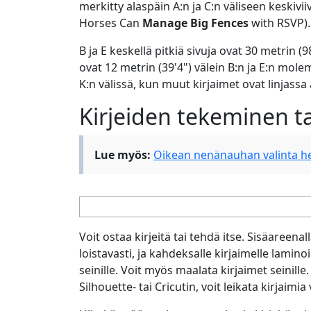
merkitty alaspäin A:n ja C:n väliseen keskivi
Horses Can
Manage Big Fences
with RSVP). 
B ja E keskellä pitkiä sivuja ovat 30 metrin 
ovat 12 metrin (39'4") välein B:n ja E:n molem
K:n välissä, kun muut kirjaimet ovat linjassa 
Kirjeiden tekeminen t
Lue myös:
Oikean nenänauhan valinta hev
Voit ostaa kirjeitä tai tehdä itse. Sisäareen
loistavasti, ja kahdeksalle kirjaimelle laminoi
seinille. Voit myös maalata kirjaimet seinill
Silhouette- tai Cricutin, voit leikata kirjaimia 