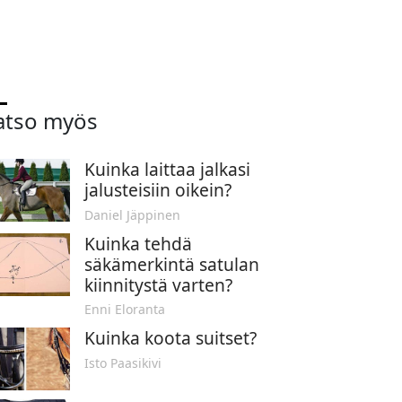
atso myös
Kuinka laittaa jalkasi
jalusteisiin oikein?
Daniel Jäppinen
Kuinka tehdä
säkämerkintä satulan
kiinnitystä varten?
Enni Eloranta
Kuinka koota suitset?
Isto Paasikivi