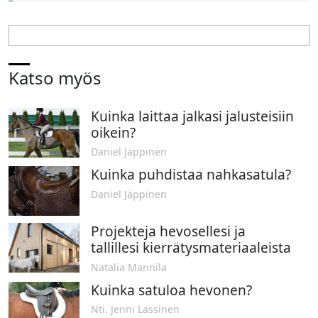
Katso myös
Kuinka laittaa jalkasi jalusteisiin
oikein?
Daniel Jäppinen
Kuinka puhdistaa nahkasatula?
Daniel Jäppinen
Projekteja hevosellesi ja
tallillesi kierrätysmateriaaleista
Natalia Mannila
Kuinka satuloa hevonen?
Nti. Jenni Lassinen