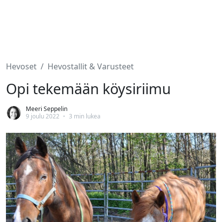
Hevoset
Hevostallit & Varusteet
Opi tekemään köysiriimu
Meeri Seppelin
9 joulu 2022
•
3 min lukea