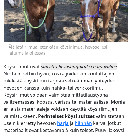
Älä jätä riimua, etenkään köysiriimua, hevosellesi
laitumella ollessasi.
Köysiriimut ovat
suosittu hevosharjoituksen apuväline
.
Niistä pidettiin hyvin, koska joidenkin kouluttajien
mielestä köysiriimu tarjoaa selkeämmän yhteyden
hevosen kanssa kuin nahka- tai verkkoriimu.
Köysiriimut voidaan valmistaa mittatilaustyönä
valitsemassasi koossa, värissä tai materiaalissa. Monia
erilaisia materiaaleja voidaan käyttää köysiriimujen
valmistukseen.
Perinteiset köysi suitset
valmistetaan
usein kierretty hevosen
harja
ja
hännän
karva. Jotkut
materiaalit ovat kestävämpiä kuin toiset. Puuvillaköysi