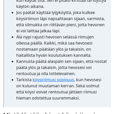
kun käytät sitä. Sen ei pitäisi kiristää tai löystyä
käytön aikana.
Jos päätät käyttää lyijyköyttä, joka kulkee
köysiriimun läpi napsahtavan sijaan, varmista,
että silmukka on riittävän pieni, jotta hevonen
ei voi laittaa jalkaa läpi.
Älä nypi rajusti hevosen selässä riimujen
ollessa päällä. Kaikki, mikä saa hevosesi
nostamaan päätään ylös ja takaisin, on
haitallista hyvän koulutuksen kannalta.
Kannusta päätä alaspäin sen sijaan, että nostat
päätä ylös ja takaisin, jotta hevosesi voi
rentoutua ja olla tottelevainen.
Tarkista
köysiriimusi sopivuus
, kun hevosesi
on kulunut muutaman kerran. Sekä solmut
että köysi voivat rentoutua jättäen riimusi
hieman odotettua suuremmaksi.