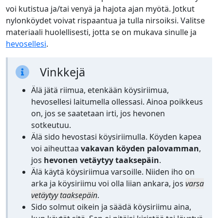
voi kutistua ja/tai venyä ja hajota ajan myötä. Jotkut
nylonköydet voivat rispaantua ja tulla nirsoiksi. Valitse
materiaali huolellisesti, jotta se on mukava sinulle ja
hevosellesi
.
Vinkkejä
Älä jätä riimua, etenkään köysiriimua,
hevosellesi laitumella ollessasi. Ainoa poikkeus
on, jos se saatetaan irti, jos hevonen
sotkeutuu.
Älä sido hevostasi köysiriimulla. Köyden kapea
voi aiheuttaa
vakavan köyden palovamman
,
jos
hevonen vetäytyy taaksepäin
.
Älä käytä köysiriimua varsoille. Niiden iho on
arka ja köysiriimu voi olla liian ankara, jos
varsa
vetäytyy taaksepäin
.
Sido solmut oikein ja säädä köysiriimu aina,