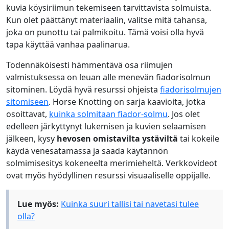
kuvia köysiriimun tekemiseen tarvittavista solmuista.
Kun olet päättänyt materiaalin, valitse mitä tahansa,
joka on punottu tai palmikoitu. Tämä voisi olla hyvä
tapa käyttää vanhaa paalinarua.
Todennäköisesti hämmentävä osa riimujen
valmistuksessa on leuan alle menevän fiadorisolmun
sitominen. Löydä hyvä resurssi ohjeista
fiadorisolmujen
sitomiseen
. Horse Knotting on sarja kaavioita, jotka
osoittavat,
kuinka solmitaan fiador-solmu
. Jos olet
edelleen järkyttynyt lukemisen ja kuvien selaamisen
jälkeen, kysy
hevosen omistavilta ystäviltä
tai kokeile
käydä venesatamassa ja saada käytännön
solmimisesitys kokeneelta merimieheltä. Verkkovideot
ovat myös hyödyllinen resurssi visuaaliselle oppijalle.
Lue myös:
Kuinka suuri tallisi tai navetasi tulee
olla?