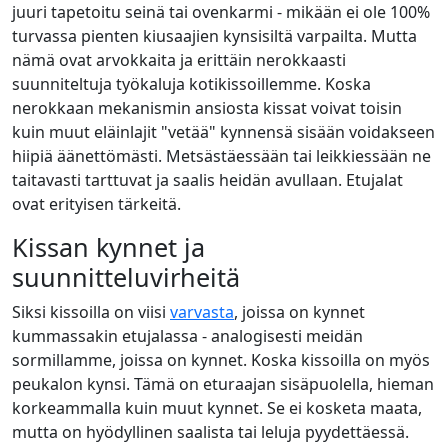
juuri tapetoitu seinä tai ovenkarmi - mikään ei ole 100%
turvassa pienten kiusaajien kynsisiltä varpailta. Mutta
nämä ovat arvokkaita ja erittäin nerokkaasti
suunniteltuja työkaluja kotikissoillemme. Koska
nerokkaan mekanismin ansiosta kissat voivat toisin
kuin muut eläinlajit "vetää" kynnensä sisään voidakseen
hiipiä äänettömästi. Metsästäessään tai leikkiessään ne
taitavasti tarttuvat ja saalis heidän avullaan. Etujalat
ovat erityisen tärkeitä.
Kissan kynnet ja
suunnitteluvirheitä
Siksi kissoilla on viisi
varvasta
, joissa on kynnet
kummassakin etujalassa - analogisesti meidän
sormillamme, joissa on kynnet. Koska kissoilla on myös
peukalon kynsi. Tämä on eturaajan sisäpuolella, hieman
korkeammalla kuin muut kynnet. Se ei kosketa maata,
mutta on hyödyllinen saalista tai leluja pyydettäessä.