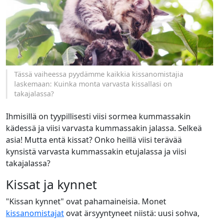
Tässä vaiheessa pyydämme kaikkia kissanomistajia
laskemaan: Kuinka monta varvasta kissallasi on
takajalassa?
Ihmisillä on tyypillisesti viisi sormea kummassakin
kädessä ja viisi varvasta kummassakin jalassa. Selkeä
asia! Mutta entä kissat? Onko heillä viisi terävää
kynsistä varvasta kummassakin etujalassa ja viisi
takajalassa?
Kissat ja kynnet
"Kissan kynnet" ovat pahamaineisia. Monet
kissanomistajat
ovat ärsyyntyneet niistä: uusi sohva,