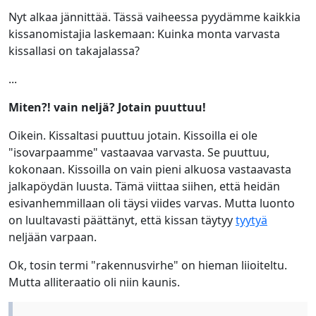
Nyt alkaa jännittää. Tässä vaiheessa pyydämme kaikkia
kissanomistajia laskemaan: Kuinka monta varvasta
kissallasi on takajalassa?
...
Miten?! vain neljä? Jotain puuttuu!
Oikein. Kissaltasi puuttuu jotain. Kissoilla ei ole
"isovarpaamme" vastaavaa varvasta. Se puuttuu,
kokonaan. Kissoilla on vain pieni alkuosa vastaavasta
jalkapöydän luusta. Tämä viittaa siihen, että heidän
esivanhemmillaan oli täysi viides varvas. Mutta luonto
on luultavasti päättänyt, että kissan täytyy
tyytyä
neljään varpaan.
Ok, tosin termi "rakennusvirhe" on hieman liioiteltu.
Mutta alliteraatio oli niin kaunis.