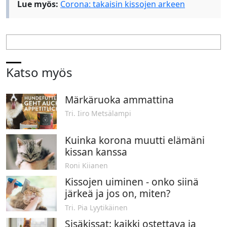
Lue myös:
Corona: takaisin kissojen arkeen
Katso myös
Märkäruoka ammattina
Tri. Iiro Metsälampi
Kuinka korona muutti elämäni
kissan kanssa
Roni Kiianen
Kissojen uiminen - onko siinä
järkeä ja jos on, miten?
Tri. Pia Lyytikäinen
Sisäkissat: kaikki ostettava ja